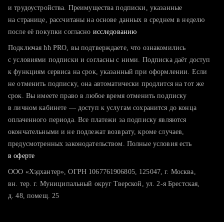
тратите много времени на поиск и вручную поднимаете
и трудоустройства. Преимущества подписки, указанные
резюме
на странице, рассчитаны на основе данных в среднем в неделю
после её покупки согласно
хотите сравнить себя с конкурентами и оценить шансы
исследованию
Подключая hh PRO, вы подтверждаете, что ознакомились
с условиями подписки и согласны с ними. Подписка даёт доступ
к функциям сервиса на срок, указанный при оформлении. Если
не отменить подписку, она автоматически продлится на тот же
срок. Вы имеете право в любое время отменить подписку
в личном кабинете — доступ к услугам сохранится до конца
оплаченного периода. Все платежи за подписку являются
окончательными и не подлежат возврату, кроме случаев,
предусмотренных законодательством. Полные условия есть
в оферте
ООО «Хэдхантер», ОГРН 1067761906805, 125047, г. Москва,
вн. тер. г. Муниципальный округ Тверской, ул. 2-я Брестская,
д. 48, помещ. 25