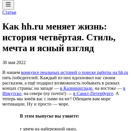
Статьи
Как hh.ru меняет жизнь:
история четвёртая. Стиль,
мечта и ясный взгляд
30 мая 2022
В нашем
конкурсе реальных историй о поиске работы на hh.ru
пять победителей. Каждый из них вдохновил нас своим
рассказом, а ещё подарил возможность побывать в разных
концах страны: на западе —
в Калининграде
, на востоке —
в
Иркутске
, на севере (ну почти!) —
в Санкт-Петербурге
. А
теперь мы зовём вас с нами на юг! Обещаем вам море
мотивации. Ну и просто — море.
В этом выпуске вы узнаете:
• зачем на набережной окно,