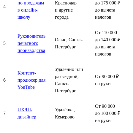
по продажам
Краснодар
до 175 000 ₽
4
в онлайн-
и другие
до вычета
школу
города
налогов
От 110 000
Руководитель
Офис, Санкт-
до 140 000 ₽
5
печатного
Петербург
до вычета
производства
налогов
Удалённо или
Контент-
разъездной,
От 90 000 ₽
6
продюсер для
Санкт-
на руки
YouTube
Петербург
От 90 000
UX/UI-
Удалёнка,
7
до 100 000 ₽
дизайнер
Кемерово
на руки