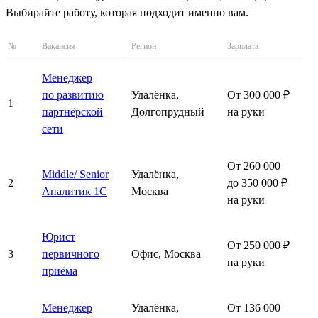
Выбирайте работу, которая подходит именно вам.
№
Вакансия
Регион
Зарплата
Менеджер
по развитию
Удалёнка,
От 300 000 ₽
1
партнёрской
Долгопрудный
на руки
сети
От 260 000
Middle/ Senior
Удалёнка,
2
до 350 000 ₽
Аналитик 1С
Москва
на руки
Юрист
От 250 000 ₽
3
первичного
Офис, Москва
на руки
приёма
Менеджер
Удалёнка,
От 136 000