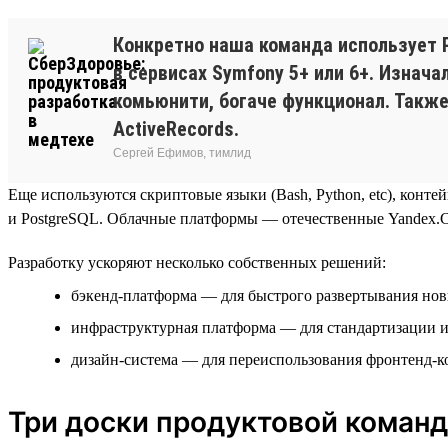
Конкретно наша команда использует P
в сервисах Symfony 5+ или 6+. Изнача
комьюнити, богаче функционал. Также 
ActiveRecords.
Сергей Ефимов, тимлид
Еще используются скриптовые языки (Bash, Python, etc), контейн
и PostgreSQL. Облачные платформы — отечественные Yandex.Cl
Разработку ускоряют несколько собственных решений:
бэкенд-платформа — для быстрого развертывания но
инфраструктурная платформа — для стандартизации 
дизайн-система — для переиспользования фронтенд-
Три доски продуктовой коман