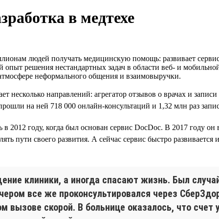
зработка в медтехе
лионам людей получать медицинскую помощь: развивает сервисы
й опыт решения нестандартных задач в области веб- и мобильно
 атмосфере неформального общения и взаимовыручки.
ет несколько направлений: агрегатор отзывов о врачах и запис
ошли на ней 718 000 онлайн-консультаций и 1,32 млн раз запис
ь в 2012 году, когда был основан сервис DocDoc. В 2017 году он
ть пути своего развития. А сейчас сервис быстро развивается и
ние клиники, а иногда спасают жизнь. Был случай
вечером все же проконсультировался через СберЗдо
м вызове скорой. В больнице оказалось, что счет у