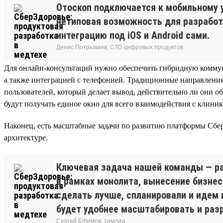
Отоскоп подключается к мобильному 
нетиповая возможность для разработ
интеграцию под iOS и Android сами.
Денис Потрываев, СТО цифровых продуктов
Для онлайн-консультаций нужно обеспечить гибридную коммуни
а также интеграцией с телефонией. Традиционные направления
пользователей, который делает вывод, действительно ли они 
будут получать единое окно для всего взаимодействия с клини
Наконец, есть масштабные задачи по развитию платформы Сбер
архитектуре.
Ключевая задача нашей команды — ра
в рамках монолита, вынесение бизнес
сделать лучше, спланировали и идем 
будет удобнее масштабировать и раз
Сергей Ефимов, тимлид