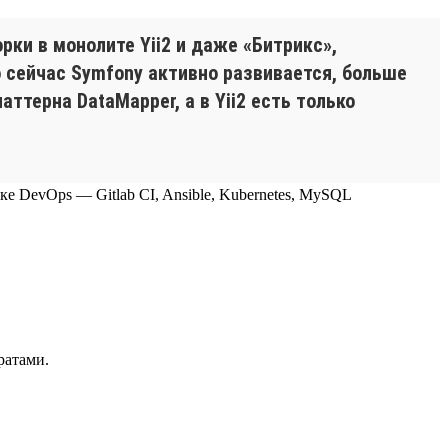
ки в монолите Yii2 и даже «Битрикс»,
о сейчас Symfony активно развивается, больше
ттерна DataMapper, а в Yii2 есть только
теке DevOps — Gitlab CI, Ansible, Kubernetes, MySQL
ратами.