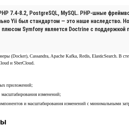
HP 7.4‑8.2, PostgreSQL, MySQL. PHP-шные фреймвор
льно Yii был стандартом — это наше наследство. Н
плюсом Symfony является Doctrine с поддержкой па
еры (Docker), Cassandra, Apache Kafka, Redis, ElasticSearch. В с
oud и SberCloud.
вых приложений;
и масштабирования изменений;
компонентов и масштабирования изменений с минимальными зат
ды