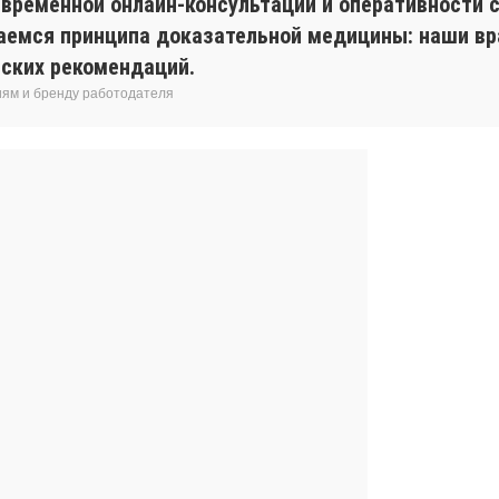
евременной онлайн-консультации и оперативности с
аемся принципа доказательной медицины: наши вр
ских рекомендаций.
иям и бренду работодателя