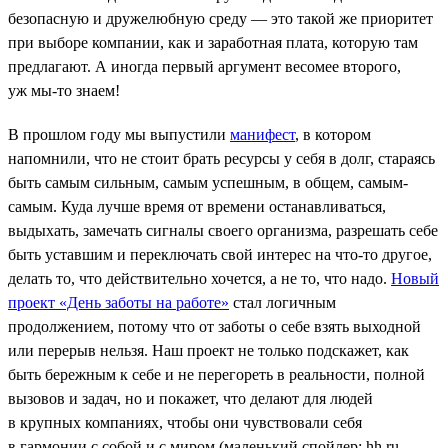
безопасную и дружелюбную среду — это такой же приоритет
при выборе компании, как и заработная плата, которую там
предлагают. А иногда первый аргумент весомее второго,
уж мы-то знаем!
В прошлом году мы выпустили
манифест
, в котором
напомнили, что не стоит брать ресурсы у себя в долг, стараясь
быть самым сильным, самым успешным, в общем, самым-
самым. Куда лучше время от времени останавливаться,
выдыхать, замечать сигналы своего организма, разрешать себе
быть уставшим и переключать свой интерес на что-то другое,
делать то, что действительно хочется, а не то, что надо.
Новый
проект «День заботы на работе»
стал логичным
продолжением, потому что от заботы о себе взять выходной
или перерыв нельзя. Наш проект не только подскажет, как
быть бережным к себе и не перегореть в реальности, полной
вызовов и задач, но и покажет, что делают для людей
в крупных компаниях, чтобы они чувствовали себя
в гармонии с собой и с миром (маленький спойлер: hh.ru