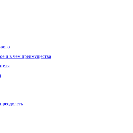
ового
ое и в чем преимущества
ателя
ы
 преодолеть