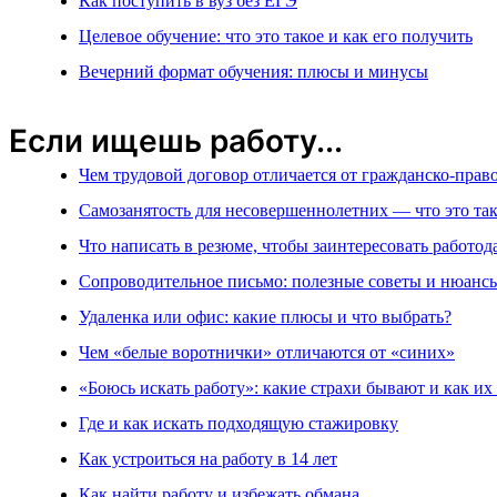
Как поступить в вуз без ЕГЭ
Целевое обучение: что это такое и как его получить
Вечерний формат обучения: плюсы и минусы
Если ищешь работу...
Чем трудовой договор отличается от гражданско-прав
Самозанятость для несовершеннолетних — что это так
Что написать в резюме, чтобы заинтересовать работод
Сопроводительное письмо: полезные советы и нюанс
Удаленка или офис: какие плюсы и что выбрать?
Чем «белые воротнички» отличаются от «синих»
«Боюсь искать работу»: какие страхи бывают и как их
Где и как искать подходящую стажировку
Как устроиться на работу в 14 лет
Как найти работу и избежать обмана