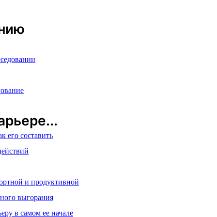
анию
еседовании
дование
рьере...
ак его составить
действий
фортной и продуктивной
ьного выгорания
еру в самом ее начале