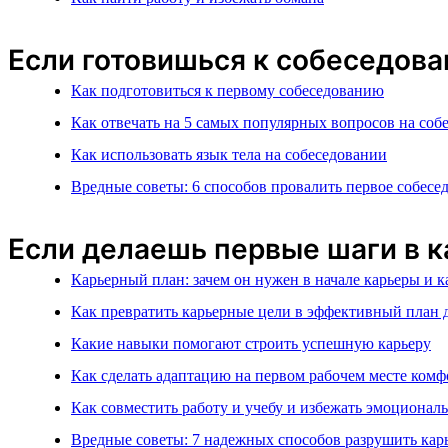
Если готовишься к собеседов
Как подготовиться к первому собеседованию
Как отвечать на 5 самых популярных вопросов на соб
Как использовать язык тела на собеседовании
Вредные советы: 6 способов провалить первое собесе
Если делаешь первые шаги в ка
Карьерный план: зачем он нужен в начале карьеры и к
Как превратить карьерные цели в эффективный план 
Какие навыки помогают строить успешную карьеру
Как сделать адаптацию на первом рабочем месте ком
Как совместить работу и учебу и избежать эмоционал
Вредные советы: 7 надежных способов разрушить карь