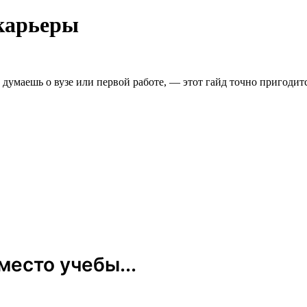
 карьеры
умаешь о вузе или первой работе, — этот гайд точно пригодитс
есто учебы...