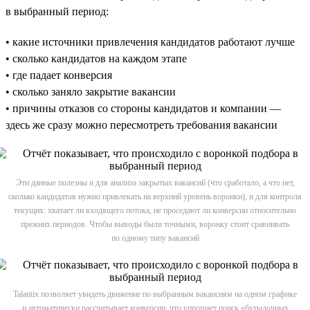
в выбранный период:
• какие источники привлечения кандидатов работают лучше
• сколько кандидатов на каждом этапе
• где падает конверсия
• сколько заняло закрытие вакансии
• причины отказов со стороны кандидатов и компании —
здесь же сразу можно пересмотреть требования вакансии
Эти данные полезны и для анализа закрытых вакансий (что сработало, а что нет,
сколько кандидатов нужно привлекать на верхний уровень воронки), и для контроля
текущих: хватает ли входящего потока, не проседают ли конверсии относительно
прежних периодов. Чтобы выводы были точными, воронку стоит сравнивать
по одному типу вакансий
Talantix позволяет увидеть движение по выбранным вакансиям на одном графике
и автоматически рассчитывает конверсии, что упрощает поиск «бутылочных