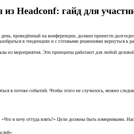
 из Headсonf: гайд для участн
ень, проведённый на конференции, должен принести долгосрочну
азобраться в тенденциях и с готовыми решениями вернуться к ра
зы из мероприятия. Эти принципы работают для любой деловой 
яться в потоке событий. Чтобы этого не случилось, можно следо
: «Что я хочу оттуда взять?» Цели должны быть измеримыми. На
аслей»