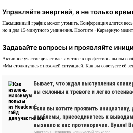
Управляйте энергией, а не только вре
Насыщенный график может утомить. Конференция длится весь д
но и для 15-минутного уединения. Посетите «Карьерную медита
Задавайте вопросы и проявляйте иниц
Активное участие делает вас заметнее в профессиональном соо
«Мы столкнулись с похожей ситуацией. Как вы советуете её р
Бывает, что ждал выступления спикера
вы склонны к тревоге и легко отсеив
Если вы хотите проявить инициативу,
проблемы, присоединитесь к выводам,
вызвало в вас противоречие. Вуаля! 
Анастасия Шершнева, клинический психолог