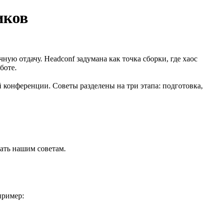
иков
ю отдачу. Headсonf задумана как точка сборки, где хаос
боте.
конференции. Советы разделены на три этапа: подготовка,
вать нашим советам.
пример: