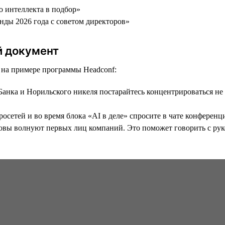
о интеллекта в подбор»
енды 2026 года с советом директоров»
й документ
ь на примере программы Headсonf:
анка и Норильского никеля постарайтесь концентрироваться не 
етей и во время блока «AI в деле» спросите в чате конференци
ызовы волнуют первых лиц компаний. Это поможет говорить с ру