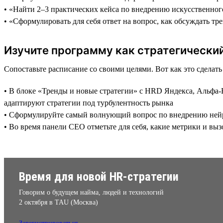
• «Найти 2–3 практических кейса по внедрению искусственног
• «Сформулировать для себя ответ на вопрос, как обсуждать тр
Изучите программу как стратегически
Сопоставьте расписание со своими целями. Вот как это сделат
• В блоке «Тренды и новые стратегии» с HRD Яндекса, Альфа-Б
адаптируют стратегии под турбулентность рынка
• Сформулируйте самый волнующий вопрос по внедрению нейрос
• Во время панели CEO отметьте для себя, какие метрики и в
Время для новой HR-стратегии
Говорим о будущем найма, людей и технологий
2 октября в TAU (Москва)