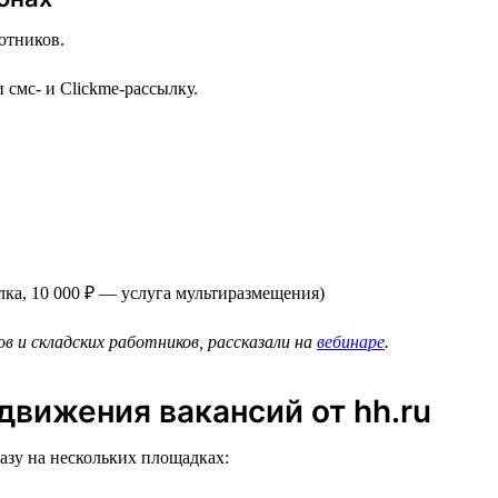
отников.
смс- и Clickme-рассылку.
лка, 10 000 ₽ — услуга мультиразмещения)
ов и складских работников, рассказали на
вебинаре
.
вижения вакансий от hh.ru
зу на нескольких площадках: