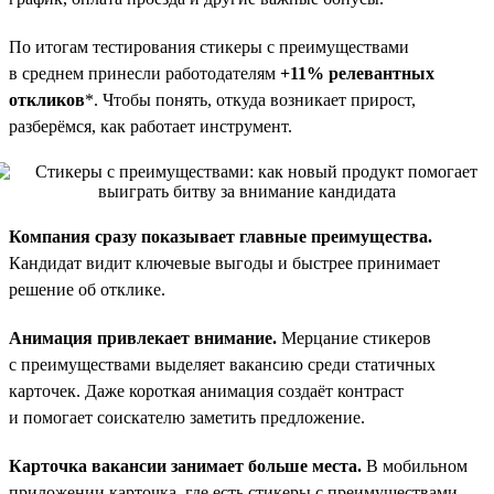
По итогам тестирования стикеры с преимуществами
в среднем принесли работодателям
+11% релевантных
откликов
*. Чтобы понять, откуда возникает прирост,
разберёмся, как работает инструмент.
Компания сразу показывает главные преимущества.
Кандидат видит ключевые выгоды и быстрее принимает
решение об отклике.
Анимация привлекает внимание.
Мерцание стикеров
с преимуществами выделяет вакансию среди статичных
карточек. Даже короткая анимация создаёт контраст
и помогает соискателю заметить предложение.
Карточка вакансии занимает больше места.
В мобильном
приложении карточка, где есть стикеры с преимуществами,