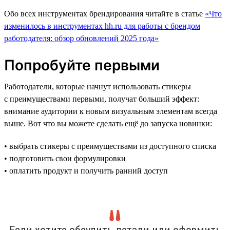
Обо всех инструментах брендирования читайте в статье
«Что
изменилось в инструментах hh.ru для работы с брендом
работодателя: обзор обновлений 2025 года»
Попробуйте первыми
Работодатели, которые начнут использовать стикеры
с преимуществами первыми, получат больший эффект:
внимание аудитории к новым визуальным элементам всегда
выше. Вот что вы можете сделать ещё до запуска новинки:
• выбрать стикеры с преимуществами из доступного списка
• подготовить свои формулировки
• оплатить продукт и получить ранний доступ