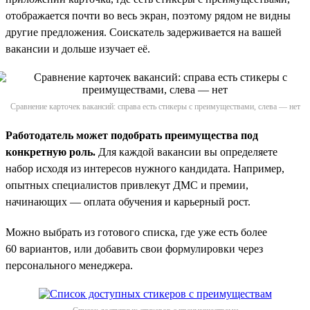
отображается почти во весь экран, поэтому рядом не видны
другие предложения. Соискатель задерживается на вашей
вакансии и дольше изучает её.
Сравнение карточек вакансий: справа есть стикеры с преимуществами, слева — нет
Работодатель может подобрать преимущества под
конкретную роль.
Для каждой вакансии вы определяете
набор исходя из интересов нужного кандидата. Например,
опытных специалистов привлекут ДМС и премии,
начинающих — оплата обучения и карьерный рост.
Можно выбрать из готового списка, где уже есть более
60 вариантов, или добавить свои формулировки через
персонального менеджера.