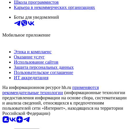
Школа программистов
Карьера в некоммерческих организациях
Боты для уведомлений
Мобильное приложение
Этика и комплаенс
Оказание услуг
Использование сайтов
Защита персональных данных
Пользовательское соглашение
ИТ аккредитация
На информационном ресурсе hh.ru
применяются
рекомендательные технологии
(информационные технологии
предоставления информации на основе сбора, систематизации
и анализа сведений, относящихся к предпочтениям
пользователей сети «Интернет», находящихся на территории
Российской Федерации)