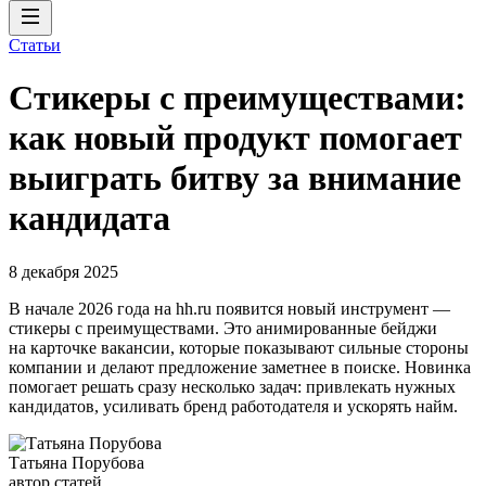
Статьи
Стикеры с преимуществами:
как новый продукт помогает
выиграть битву за внимание
кандидата
8 декабря 2025
В начале 2026 года на hh.ru появится новый инструмент —
стикеры с преимуществами. Это анимированные бейджи
на карточке вакансии, которые показывают сильные стороны
компании и делают предложение заметнее в поиске. Новинка
помогает решать сразу несколько задач: привлекать нужных
кандидатов, усиливать бренд работодателя и ускорять найм.
Татьяна Порубова
автор статей