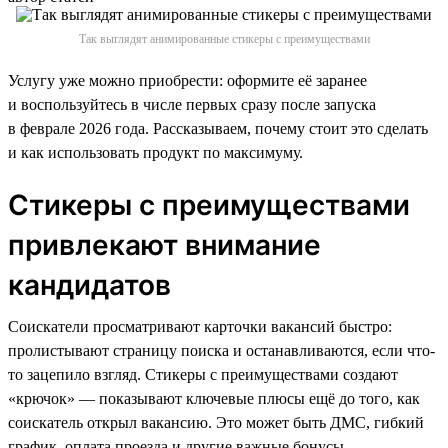
Так выглядят анимированные стикеры с преимуществами
Услугу уже можно приобрести: оформите её заранее
и воспользуйтесь в числе первых сразу после запуска
в феврале 2026 года. Рассказываем, почему стоит это сделать
и как использовать продукт по максимуму.
Стикеры с преимуществами
привлекают внимание
кандидатов
Соискатели просматривают карточки вакансий быстро:
пролистывают страницу поиска и останавливаются, если что-
то зацепило взгляд. Стикеры с преимуществами создают
«крючок» — показывают ключевые плюсы ещё до того, как
соискатель открыл вакансию. Это может быть ДМС, гибкий
график, оплата проезда и другие важные бонусы.