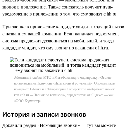
звонок в приложение. Также соискатель получит пуш-
уведомление в приложении о том, что ему звонят с hh.ru.
При звонке в приложение кандидат увидит входящий вызов
с названием вашей компании. Если кандидат недоступен,
система предложит дозвониться на мобильный, и тогда
кандидат увидит, что ему звонят по вакансии с hh.ru.
Абоненты Билайна, МТС и МегаФона видят маркировку: «Звонят
по вакансии на hh.ru» или «hh.ru Zvonyat po vakansii». Определитель
номера от Т-Банка и «Лаборатории Касперского» отображает звонок
как «hh.ru — Звонок по вакансии», определитель от Яндекса — как
«ООО Хэдхантер»
История и записи звонков
Добавили раздел «Исходящие звонки» — тут вы можете