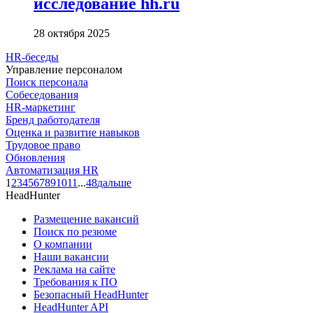
исследование hh.ru
28 октября 2025
HR-беседы
Управление персоналом
Поиск персонала
Собеседования
HR-маркетинг
Бренд работодателя
Оценка и развитие навыков
Трудовое право
Обновления
Автоматизация HR
1
2
3
4
5
6
7
8
9
10
11
...
48
дальше
HeadHunter
Размещение вакансий
Поиск по резюме
О компании
Наши вакансии
Реклама на сайте
Требования к ПО
Безопасный HeadHunter
HeadHunter API