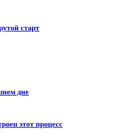
рутой старт
шнем дне
роен этот процесс