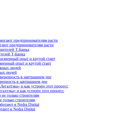
гают предпринимателям расти
ителей Т-Банка
зненный опыт и крутой старт
ных людей
ренность в завтрашнем дне
галтэка» и как устроен этот процесс
е только строителям
ают в Nedra Digital