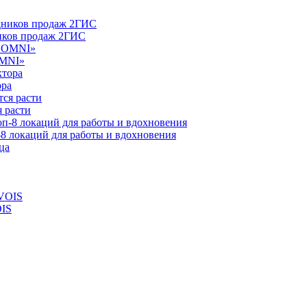
ников продаж 2ГИС
OMNI»
ора
 расти
-8 локаций для работы и вдохновения
OIS