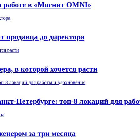
 о работе в «Магнит OMNI»
т продавца до директора
а, в которой хочется расти
нкт-Петербурге: топ-8 локаций для раб
енером за три месяца