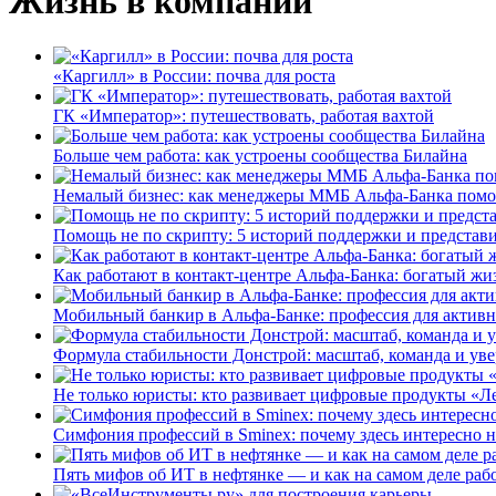
Жизнь в компании
«Каргилл» в России: почва для роста
ГК «Император»: путешествовать, работая вахтой
Больше чем работа: как устроены сообщества Билайна
Немалый бизнес: как менеджеры ММБ Альфа-Банка помо
Помощь не по скрипту: 5 историй поддержки и представ
Как работают в контакт-центре Альфа-Банка: богатый жи
Мобильный банкир в Альфа-Банке: профессия для актив
Формула стабильности Донстрой: масштаб, команда и уве
Не только юристы: кто развивает цифровые продукты «Ле
Симфония профессий в Sminex: почему здесь интересно н
Пять мифов об ИТ в нефтянке — и как на самом деле работ