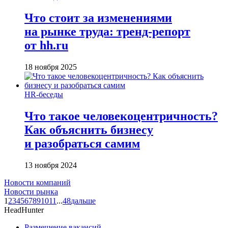
Что стоит за изменениями
на рынке труда: тренд-репорт
от hh.ru
18 ноября 2025
HR-беседы
Что такое человеко­центричность?
Как объяснить бизнесу
и разобраться самим
13 ноября 2024
Новости компаний
Новости рынка
1
2
3
4
5
6
7
8
9
10
11
...
48
дальше
HeadHunter
Размещение вакансий