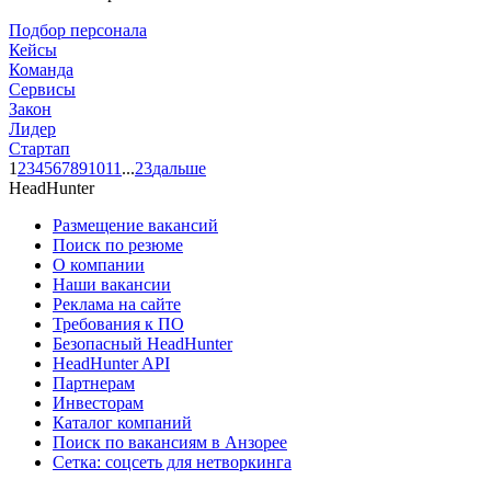
Подбор персонала
Кейсы
Команда
Сервисы
Закон
Лидер
Стартап
1
2
3
4
5
6
7
8
9
10
11
...
23
дальше
HeadHunter
Размещение вакансий
Поиск по резюме
О компании
Наши вакансии
Реклама на сайте
Требования к ПО
Безопасный HeadHunter
HeadHunter API
Партнерам
Инвесторам
Каталог компаний
Поиск по вакансиям в Анзорее
Сетка: соцсеть для нетворкинга