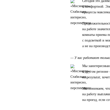
Сегодня это далек
и комфортной. Эл
процессы максима
Продолжительност
на работе значите
комнаты приема п
с подсветкой и м
а не на производс
— У вас работают только
Мы заинтересован
в другом регионе 
на результат, хоче
Мы понимаем, что
на работу выплач
на проезд, если с