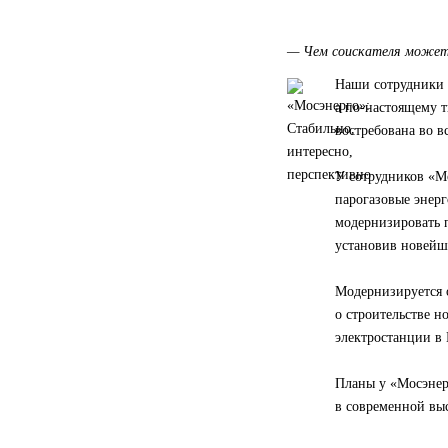
— Чем соискателя может
Наши сотрудники д
а по-настоящему т
востребована во в
У сотрудников «Мо
парогазовые энер
модернизировать 
установив новейш
Модернизируется 
о строительстве н
электростанции в
Планы у «Мосэнер
в современной выс