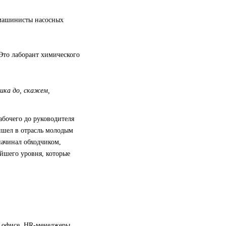
 машинисты насосных
 Это лаборант химического
ика до, скажем,
абочего до руководителя
ишел в отрасль молодым
ачинал обходчиком,
йшего уровня, которые
в офисе. HR-менеджеры,