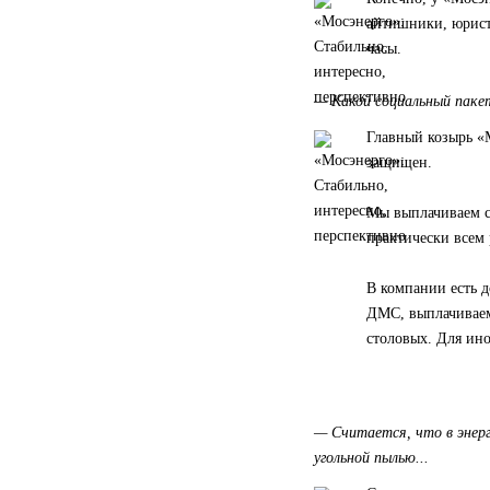
айтишники, юрист
часы.
— Какой социальный паке
Главный козырь «М
защищен.
Мы выплачиваем с
практически всем
В компании есть 
ДМС, выплачиваем
столовых. Для ино
— Считается, что в энер
угольной пылью...