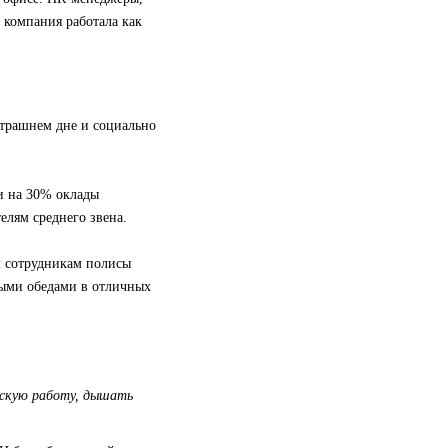
 компания работала как
втрашнем дне и социально
и на 30% оклады
елям среднего звена.
м сотрудникам полисы
ными обедами в отличных
ескую работу, дышать