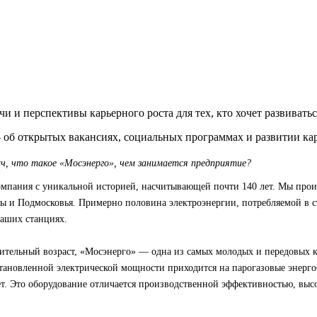
и и перспективы карьерного роста для тех, кто хочет развиватьс
б открытых вакансиях, социальных программах и развитии кар
ч, что такое «Мосэнерго», чем занимается предприятие?
мпания с уникальной историей, насчитывающей почти 140 лет. Мы про
вы и Подмосковья. Примерно половина электроэнергии, потребляемой в 
наших станциях.
ительный возраст, «Мосэнерго» — одна из самых молодых и передовых 
становленной электрической мощности приходится на парогазовые энерг
ет. Это оборудование отличается производственной эффективностью, вы