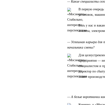
— Какие специалисты сего
В первую очередь
установок, машин
Есть у нас и вака
анализа, электром
— Успешная карьера для 
начальника смены?
Для целеустремлен
предприятия — не
специалистом и п
директор по сбыт
знают производств
— А белые воротнички ко
Конечно, у «Мосэн