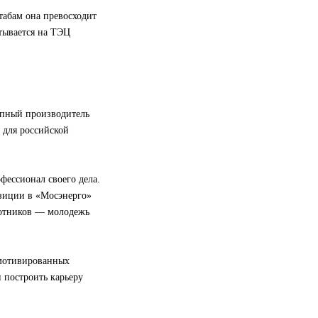
абам она превосходит
тывается на ТЭЦ
упный производитель
 для российской
фессионал своего дела.
зиции в «Мосэнерго»
ботников — молодежь
 мотивированных
 построить карьеру