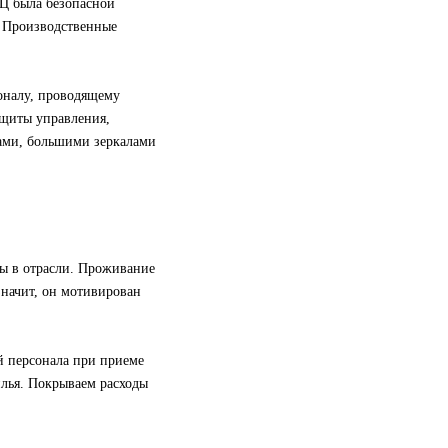
ЭЦ была безопасной
. Производственные
оналу, проводящему
 щиты управления,
ами, большими зеркалами
ты в отрасли. Проживание
значит, он мотивирован
й персонала при приеме
илья. Покрываем расходы