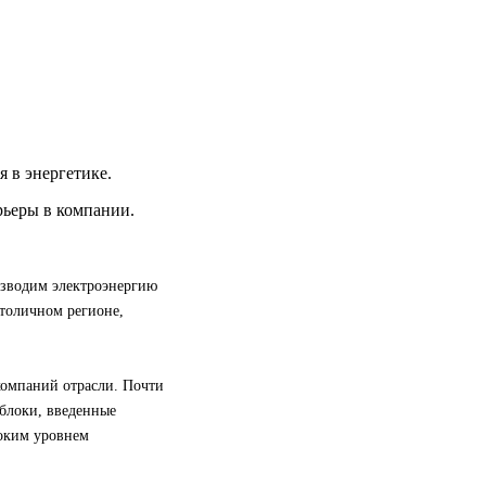
я в энергетике.
ьеры в компании.
изводим электроэнергию
столичном регионе,
компаний отрасли. Почти
облоки, введенные
соким уровнем