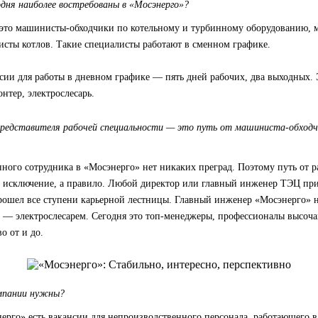
дня наиболее востребованы в «Мосэнерго»?
 это машинисты-обходчики по котельному и турбинному оборудованию,
исты котлов. Такие специалисты работают в сменном графике.
нсии для работы в дневном графике — пять дней рабочих, два выходных.
онтер, электрослесарь.
представителя рабочей специальности — это путь от машиниста-обходч
ного сотрудника в «Мосэнерго» нет никаких преград. Поэтому путь от р
 исключение, а правило. Любой директор или главный инженер ТЭЦ пр
рошел все ступени карьерной лестницы. Главный инженер «Мосэнерго» н
у — электрослесарем. Сегодня это топ-менеджеры, профессионалы высоча
о от и до.
мпании нужны?
ерго» есть вакансии для непроизводственного персонала, работающего 