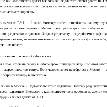
о не так. «Мосэнерго» делает все возможное для того, чтобы работа на Т
ектростанции компании используют газ — экологически чистое топливо
льно автоматизированы.
ь смены на ТЭЦ — 12 часов. Комфорт особенно необходим нашему перс
льную часть своего времени. Мы постоянно реконструируем и обновляем
ищи, раздевалки и душевые. Зайдя в раздевалку — с удобными шкафчик
ощными фенами, — может показаться, что ты находишься в фитнес-клубе,
твенном объекте.
 москвичи и жители Подмосковья?
ы в том, чтобы на работу в «Мосэнерго» приходили люди с опытом рабо
— скорее плюс, чем минус. Если человек хочет перебраться в Москву — 
т построить карьеру в энергетике.
 жизнь в Москве и Подмосковье стоит недешево. Поэтому ряду категори
иваем подъемные. Ежемесячно компенсируем часть расходов на аренду ж
отрудник живет далеко от ТЭЦ.