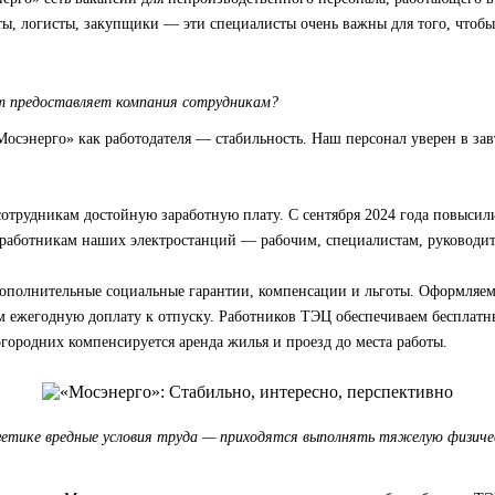
ы, логисты, закупщики — эти специалисты очень важны для того, чтобы
т предоставляет компания сотрудникам?
осэнерго» как работодателя — стабильность. Наш персонал уверен в за
отрудникам достойную заработную плату. С сентября 2024 года повысил
 работникам наших электростанций — рабочим, специалистам, руководит
дополнительные социальные гарантии, компенсации и льготы. Оформляе
 ежегодную доплату к отпуску. Работников ТЭЦ обеспечиваем бесплат
городних компенсируется аренда жилья и проезд до места работы.
гетике вредные условия труда — приходятся выполнять тяжелую физич