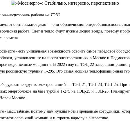
 заинтересовать работа на ТЭЦ?
елают очень важное дело — они обеспечивают энергобезопасность столи
ворческая работа. Свет и тепло будут нужны людям всегда, поэтому проф
се времена.
сэнерго» есть уникальная возможность освоить самое передовое оборуд
гоблоки, установленные на шести электростанциях в Москве и Подмоско
производственные мощности. В 2022 году на ТЭЦ-22 завершили реконст
ую российскую турбину Т-295. Это самая мощная теплофикационная тур
оборудование других электростанций — ТЭЦ-21, ТЭЦ-23, ТЭЦ-25. Прин
овых энергоблоков на базе турбин Т-275 на ТЭЦ-25 и ТЭЦ-26. Планирует
 Новой Москве.
го» масштабные, поэтому нам нужны мотивированные сотрудники, котор
окотехнологичной компании и строить карьеру в энергетике.