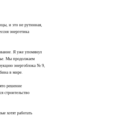
цы, и это не рутинная,
ессия энергетика
ование. Я уже упомянул
вье. Мы продолжаем
рукцию энергоблока № 9,
бина в мире.
ято решение
ся строительство
ые хотят работать