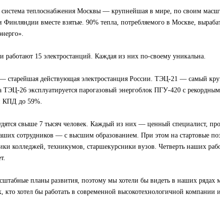
 система теплоснабжения Москвы — крупнейшая в мире, по своим масшт
 Финляндии вместе взятые. 90% тепла, потребляемого в Москве, выраба
энерго».
и работают 15 электростанций. Каждая из них по-своему уникальна.
— старейшая действующая электростанция России. ТЭЦ-21 — самый кр
а ТЭЦ-26 эксплуатируется парогазовый энергоблок ПГУ-420 с рекордным
и КПД до 59%.
дятся свыше 7 тысяч человек. Каждый из них — ценный специалист, про
аших сотрудников — с высшим образованием. При этом на стартовые по
ики колледжей, техникумов, старшекурсники вузов. Четверть наших ра
т.
сштабные планы развития, поэтому мы хотели бы видеть в наших рядах
, кто хотел бы работать в современной высокотехнологичной компании и