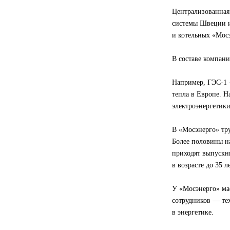
Централизованная
системы Швеции и
и котельных «Мос
В составе компани
Например, ГЭС-1 
тепла в Европе. Н
электроэнергетик
В «Мосэнерго» тру
Более половины н
приходят выпускн
в возрасте до 35 ле
У «Мосэнерго» ма
сотрудников — тех
в энергетике.