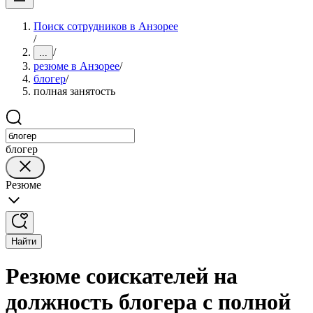
Поиск сотрудников в Анзорее
/
/
...
резюме в Анзорее
/
блогер
/
полная занятость
блогер
Резюме
Найти
Резюме соискателей на
должность блогера с полной