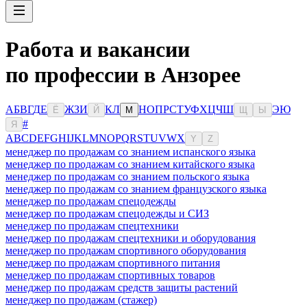
Работа и вакансии
по профессии в Анзорее
А
Б
В
Г
Д
Е
Ж
З
И
К
Л
Н
О
П
Р
С
Т
У
Ф
Х
Ц
Ч
Ш
Э
Ю
Ё
Й
М
Щ
Ы
#
Я
A
B
C
D
E
F
G
H
I
J
K
L
M
N
O
P
Q
R
S
T
U
V
W
X
Y
Z
менеджер по продажам со знанием испанского языка
менеджер по продажам со знанием китайского языка
менеджер по продажам со знанием польского языка
менеджер по продажам со знанием французского языка
менеджер по продажам спецодежды
менеджер по продажам спецодежды и СИЗ
менеджер по продажам спецтехники
менеджер по продажам спецтехники и оборудования
менеджер по продажам спортивного оборудования
менеджер по продажам спортивного питания
менеджер по продажам спортивных товаров
менеджер по продажам средств защиты растений
менеджер по продажам (стажер)