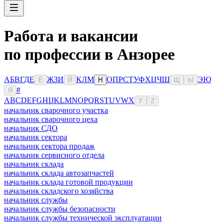
Работа и вакансии
по профессии в Анзорее
А
Б
В
Г
Д
Е
Ж
З
И
К
Л
М
О
П
Р
С
Т
У
Ф
Х
Ц
Ч
Ш
Э
Ю
Ё
Й
Н
Щ
Ы
#
Я
A
B
C
D
E
F
G
H
I
J
K
L
M
N
O
P
Q
R
S
T
U
V
W
X
Y
Z
начальник сварочного участка
начальник сварочного цеха
начальник СДО
начальник сектора
начальник сектора продаж
начальник сервисного отдела
начальник склада
начальник склада автозапчастей
начальник склада готовой продукции
начальник складского хозяйства
начальник службы
начальник службы безопасности
начальник службы технической эксплуатации