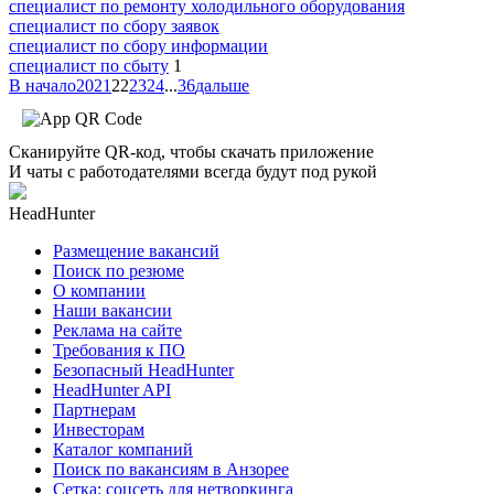
специалист по ремонту холодильного оборудования
специалист по сбору заявок
специалист по сбору информации
специалист по сбыту
1
В начало
20
21
22
23
24
...
36
дальше
Сканируйте QR-код, чтобы скачать приложение
И чаты с работодателями всегда будут под рукой
HeadHunter
Размещение вакансий
Поиск по резюме
О компании
Наши вакансии
Реклама на сайте
Требования к ПО
Безопасный HeadHunter
HeadHunter API
Партнерам
Инвесторам
Каталог компаний
Поиск по вакансиям в Анзорее
Сетка: соцсеть для нетворкинга