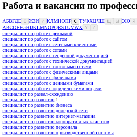
Работа и вакансии по професс
А
Б
В
Г
Д
Е
Ж
З
И
К
Л
М
Н
О
П
Р
Т
У
Ф
Х
Ц
Ч
Ш
Э
Ю
Ё
Й
С
Щ
Ы
Я
A
B
C
D
E
F
G
H
I
J
K
L
M
N
O
P
Q
R
S
T
U
V
W
X
Y
Z
специалист по работе с рекламой
специалист по работе с сайтом
специалист по работе с сетевыми клиентами
специалист по работе с сетями
специалист по работе с тендерной документацией
специалист по работе с технической документацией
специалист по работе с торговыми сетями
специалист по работе с физическими лицами
специалист по работе с филиалами
специалист по работе с ценными бумагами
специалист по работе с юридическими лицами
специалист по развал-схождению
специалист по развитию
1
специалист по развитию бизнеса
специалист по развитию дилерской сети
специалист по развитию интернет-магазина
специалист по развитию корпоративных клиентов
специалист по развитию персонала
специалист по развитию производственной системы