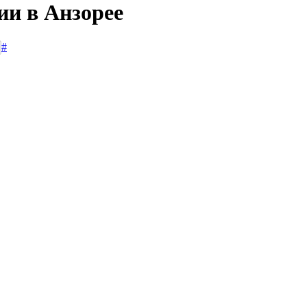
ии в Анзорее
#