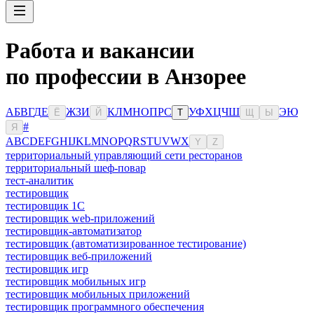
Работа и вакансии
по профессии в Анзорее
А
Б
В
Г
Д
Е
Ж
З
И
К
Л
М
Н
О
П
Р
С
У
Ф
Х
Ц
Ч
Ш
Э
Ю
Ё
Й
Т
Щ
Ы
#
Я
A
B
C
D
E
F
G
H
I
J
K
L
M
N
O
P
Q
R
S
T
U
V
W
X
Y
Z
территориальный управляющий сети ресторанов
территориальный шеф-повар
тест-аналитик
тестировщик
тестировщик 1С
тестировщик web-приложений
тестировщик-автоматизатор
тестировщик (автоматизированное тестирование)
тестировщик веб-приложений
тестировщик игр
тестировщик мобильных игр
тестировщик мобильных приложений
тестировщик программного обеспечения