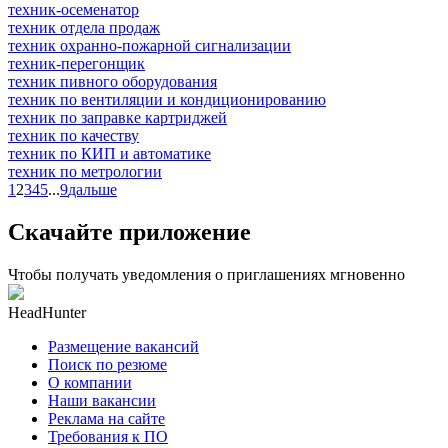
техник-осеменатор
техник отдела продаж
техник охранно-пожарной сигнализации
техник-перегонщик
техник пивного оборудования
техник по вентиляции и кондиционированию
техник по заправке картриджей
техник по качеству
техник по КИП и автоматике
техник по метрологии
1
2
3
4
5
...
9
дальше
Скачайте приложение
Чтобы получать уведомления о приглашениях мгновенно
HeadHunter
Размещение вакансий
Поиск по резюме
О компании
Наши вакансии
Реклама на сайте
Требования к ПО