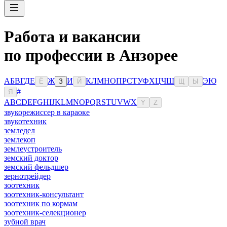
Работа и вакансии
по профессии в Анзорее
А
Б
В
Г
Д
Е
Ж
И
К
Л
М
Н
О
П
Р
С
Т
У
Ф
Х
Ц
Ч
Ш
Э
Ю
Ё
З
Й
Щ
Ы
#
Я
A
B
C
D
E
F
G
H
I
J
K
L
M
N
O
P
Q
R
S
T
U
V
W
X
Y
Z
звукорежиссер в караоке
звукотехник
земледел
землекоп
землеустроитель
земский доктор
земский фельдшер
зернотрейдер
зоотехник
зоотехник-консультант
зоотехник по кормам
зоотехник-селекционер
зубной врач