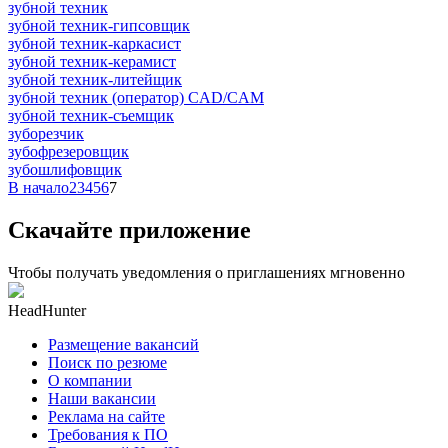
зубной техник
зубной техник-гипсовщик
зубной техник-каркасист
зубной техник-керамист
зубной техник-литейщик
зубной техник (оператор) CAD/CAM
зубной техник-съемщик
зуборезчик
зубофрезеровщик
зубошлифовщик
В начало
2
3
4
5
6
7
Скачайте приложение
Чтобы получать уведомления о приглашениях мгновенно
HeadHunter
Размещение вакансий
Поиск по резюме
О компании
Наши вакансии
Реклама на сайте
Требования к ПО